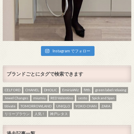
Instagram でフォロー
ブランドごとにタグで検索できます
CELFORD
CHANEL
DHOLIC
EmiriaWiz
fifth
green label relaxing
Jewel Changes
miumiu
RED Valentino
sesto
Spick and Span
titivate
TOMORROWLAND
UNIQLO
YOKO CHAN
ZARA
リリーブラウン
人気！
神戸レタス
過去記事一覧