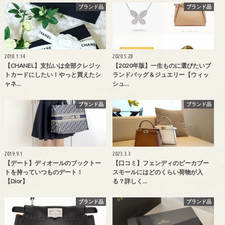
ブランド品
ブランド品
2018.1.14
2020.5.28
【CHANEL】支払いは全部クレジッ
【2020年版】一生ものに選びたいブ
トカードにしたい！やっと買えたシ
ランドバッグ＆ジュエリー【ウィッ
ャネ…
シュ…
ブランド品
ブランド品
2019.9.1
2023.3.3
【デート】ディオールのブックトー
【口コミ】フェンディのピーカブー
トを持っていつものデート！
スモールにはどのくらい荷物が入
【Dior】
る？詳しく…
ブランド品
ブランド品