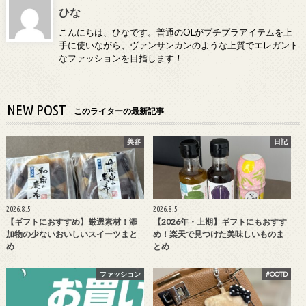
ひな
こんにちは、ひなです。普通のOLがプチプラアイテムを上
手に使いながら、ヴァンサンカンのような上質でエレガント
なファッションを目指します！
NEW POST
このライターの最新記事
美容
日記
2026.8.5
2026.8.5
【ギフトにおすすめ】厳選素材！添
【2026年・上期】ギフトにもおすす
加物の少ないおいしいスイーツまと
め！楽天で見つけた美味しいものま
め
とめ
ファッション
#OOTD