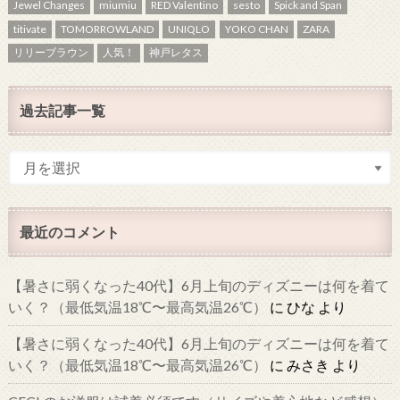
Jewel Changes
miumiu
RED Valentino
sesto
Spick and Span
titivate
TOMORROWLAND
UNIQLO
YOKO CHAN
ZARA
リリーブラウン
人気！
神戸レタス
過去記事一覧
最近のコメント
【暑さに弱くなった40代】6月上旬のディズニーは何を着て
いく？（最低気温18℃〜最高気温26℃）
に
ひな
より
【暑さに弱くなった40代】6月上旬のディズニーは何を着て
いく？（最低気温18℃〜最高気温26℃）
に
みさき
より