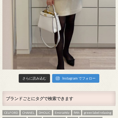
さらに読み込む
Instagram でフォロー
ブランドごとにタグで検索できます
CELFORD
CHANEL
DHOLIC
EmiriaWiz
fifth
green label relaxing