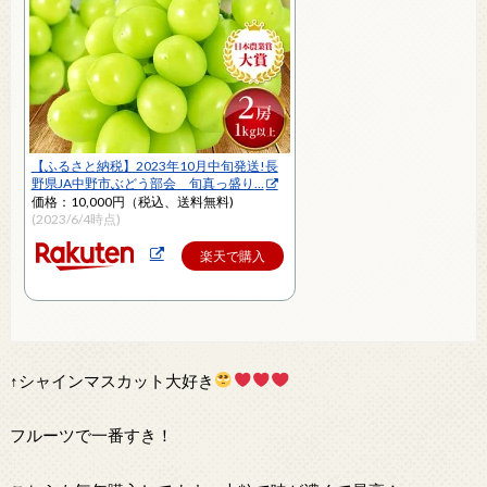
【ふるさと納税】2023年10月中旬発送!長
野県JA中野市ぶどう部会 旬真っ盛り…
価格：10,000円（税込、送料無料)
(2023/6/4時点)
楽天で購入
↑シャインマスカット大好き
フルーツで一番すき！