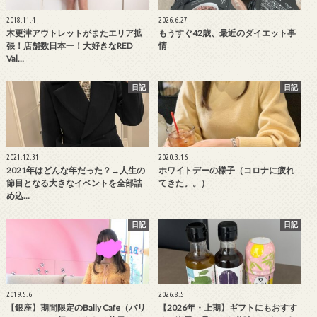
2018.11.4
2026.6.27
木更津アウトレットがまたエリア拡
もうすぐ42歳、最近のダイエット事
張！店舗数日本一！大好きなRED
情
Val…
日記
日記
2021.12.31
2020.3.16
2021年はどんな年だった？→人生の
ホワイトデーの様子（コロナに疲れ
節目となる大きなイベントを全部詰
てきた。。）
め込…
日記
日記
2019.5.6
2026.8.5
【銀座】期間限定のBally Cafe（バリ
【2026年・上期】ギフトにもおすす