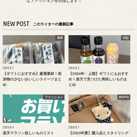
なファッションを目指します！
NEW POST
このライターの最新記事
美容
日記
2026.8.5
2026.8.5
【ギフトにおすすめ】厳選素材！添
【2026年・上期】ギフトにもおすす
加物の少ないおいしいスイーツまと
め！楽天で見つけた美味しいものま
め
とめ
ファッション
#OOTD
2026.8.4
2026.8.1
楽天マラソン欲しいものリスト
【2026年夏】購入品とスタイリング