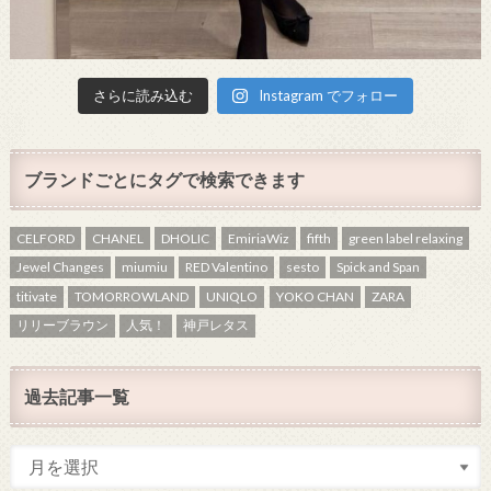
さらに読み込む
Instagram でフォロー
ブランドごとにタグで検索できます
CELFORD
CHANEL
DHOLIC
EmiriaWiz
fifth
green label relaxing
Jewel Changes
miumiu
RED Valentino
sesto
Spick and Span
titivate
TOMORROWLAND
UNIQLO
YOKO CHAN
ZARA
リリーブラウン
人気！
神戸レタス
過去記事一覧