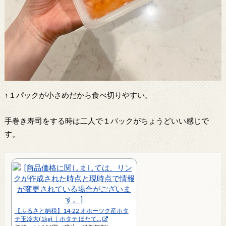
↑１パックが小さめだから食べ切りやすい。
手巻き寿司をする時は二人で１パックがちょうどいい感じで
す。
【ふるさと納税】14-22 オホーツク産ホタ
テ玉冷大(1kg) ｜ホタテ ほたて…