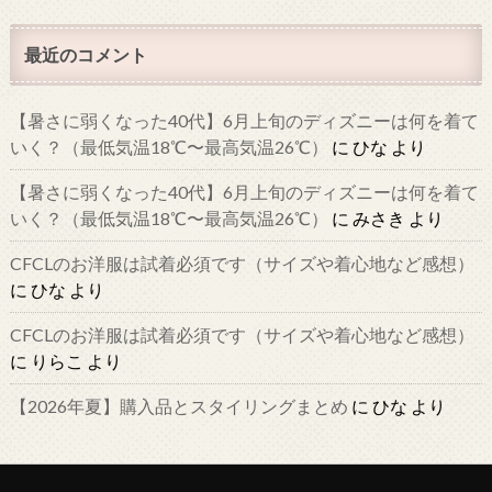
最近のコメント
【暑さに弱くなった40代】6月上旬のディズニーは何を着て
いく？（最低気温18℃〜最高気温26℃）
に
ひな
より
【暑さに弱くなった40代】6月上旬のディズニーは何を着て
いく？（最低気温18℃〜最高気温26℃）
に
みさき
より
CFCLのお洋服は試着必須です（サイズや着心地など感想）
に
ひな
より
CFCLのお洋服は試着必須です（サイズや着心地など感想）
に
りらこ
より
【2026年夏】購入品とスタイリングまとめ
に
ひな
より