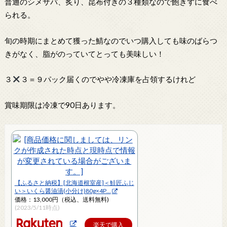
普通のシメサバ、炙り、昆布付きの３種類なので飽きずに食べ
られる。
旬の時期にまとめて獲った鯖なのでいつ購入しても味のばらつ
きがなく、脂がのっていてとっても美味しい！
３
３＝９パック届くのでやや冷凍庫を占領するけれど
賞味期限は冷凍で90日あります。
【ふるさと納税】[北海道根室産]＜鮭匠ふじ
い＞いくら醤油漬(小分け)80g×4P…
価格：13,000円（税込、送料無料)
(2023/5/11時点)
楽天で購入