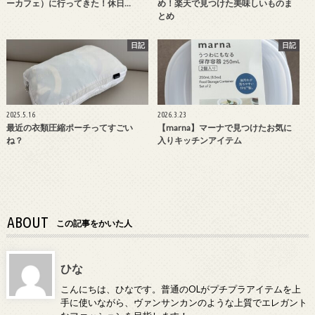
ーカフェ）に行ってきた！休日…
め！楽天で見つけた美味しいものま
とめ
日記
日記
2025.5.16
2026.3.23
最近の衣類圧縮ポーチってすごい
【marna】マーナで見つけたお気に
ね？
入りキッチンアイテム
ABOUT
この記事をかいた人
ひな
こんにちは、ひなです。普通のOLがプチプラアイテムを上
手に使いながら、ヴァンサンカンのような上質でエレガント