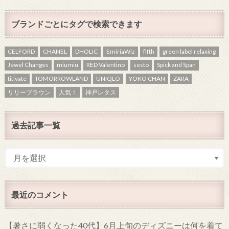
ブランドごとにタグで検索できます
CELFORD
CHANEL
DHOLIC
EmiriaWiz
fifth
green label relaxing
Jewel Changes
miumiu
RED Valentino
sesto
Spick and Span
titivate
TOMORROWLAND
UNIQLO
YOKO CHAN
ZARA
リリーブラウン
人気！
神戸レタス
過去記事一覧
最近のコメント
【暑さに弱くなった40代】6月上旬のディズニーは何を着て