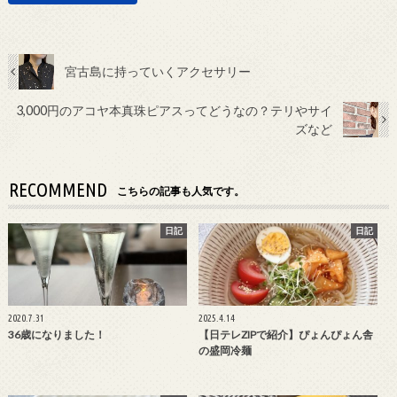
宮古島に持っていくアクセサリー
3,000円のアコヤ本真珠ピアスってどうなの？テリやサイ
ズなど
RECOMMEND
こちらの記事も人気です。
日記
日記
2020.7.31
2025.4.14
36歳になりました！
【日テレZIPで紹介】ぴょんぴょん舎
の盛岡冷麺