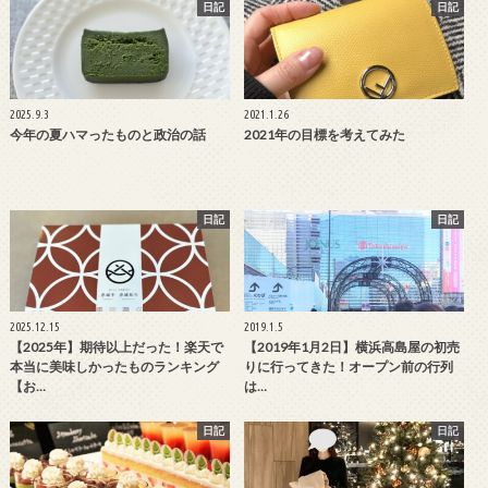
日記
日記
2025.9.3
2021.1.26
今年の夏ハマったものと政治の話
2021年の目標を考えてみた
日記
日記
2025.12.15
2019.1.5
【2025年】期待以上だった！楽天で
【2019年1月2日】横浜高島屋の初売
本当に美味しかったものランキング
りに行ってきた！オープン前の行列
【お…
は…
日記
日記