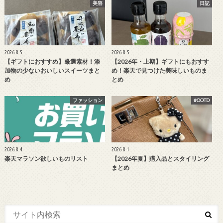
美容
日記
2026.8.5
2026.8.5
【ギフトにおすすめ】厳選素材！添
【2026年・上期】ギフトにもおすす
加物の少ないおいしいスイーツまと
め！楽天で見つけた美味しいものま
め
とめ
ファッション
#OOTD
2026.8.4
2026.8.1
楽天マラソン欲しいものリスト
【2026年夏】購入品とスタイリング
まとめ