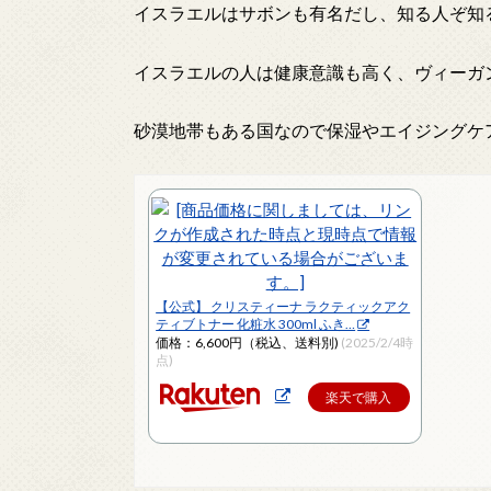
イスラエルはサボンも有名だし、知る人ぞ知
イスラエルの人は健康意識も高く、ヴィーガ
砂漠地帯もある国なので保湿やエイジングケ
【公式】 クリスティーナ ラクティックアク
ティブトナー 化粧水 300ml ふき…
価格：6,600円（税込、送料別)
(2025/2/4時
点)
楽天で購入