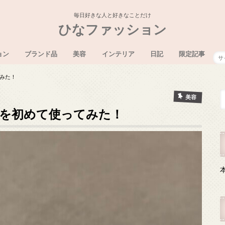
毎日好きな人と好きなことだけ
ひなファッション
ョン
ブランド品
美容
インテリア
日記
限定記事
ディズニー
沖縄
みた！
美容
を初めて使ってみた！