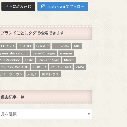
さらに読み込む
Instagram でフォロー
ブランドごとにタグで検索できます
CELFORD
CHANEL
DHOLIC
EmiriaWiz
fifth
green label relaxing
Jewel Changes
miumiu
RED Valentino
sesto
Spick and Span
titivate
TOMORROWLAND
UNIQLO
YOKO CHAN
ZARA
リリーブラウン
人気！
神戸レタス
過去記事一覧