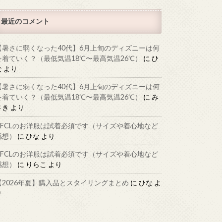
最近のコメント
【暑さに弱くなった40代】6月上旬のディズニーは何
を着ていく？（最低気温18℃〜最高気温26℃）
に
ひ
な
より
【暑さに弱くなった40代】6月上旬のディズニーは何
を着ていく？（最低気温18℃〜最高気温26℃）
に
み
さき
より
CFCLのお洋服は試着必須です（サイズや着心地など
感想）
に
ひな
より
CFCLのお洋服は試着必須です（サイズや着心地など
感想）
に
りらこ
より
【2026年夏】購入品とスタイリングまとめ
に
ひな
よ
り