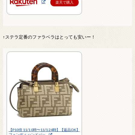
楽天で購入
↑ステラ定番のファラベラはとっても安いー！
【P10倍 11/1 0時〜11/1 24時】【返品OK】
フェンディ ハンドバッ…