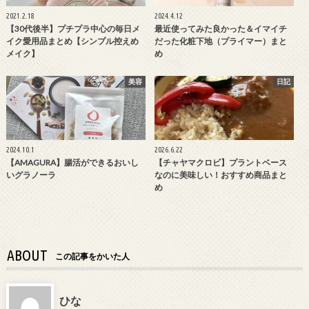
2021.2.18
2024.4.12
【30代後半】プチプラ中心の毎日メ
最近使ってみた良かった＆イマイチ
イク愛用品まとめ【シンプル控えめ
だった化粧下地（プライマー）まと
メイク】
め
美容
日記
2024.10.1
2026.6.22
【AMAGURA】腸活ができるおいし
【チャヤマクロビ】プラントベース
いグラノーラ
なのに美味しい！おすすめ商品まと
め
ABOUT
この記事をかいた人
ひな