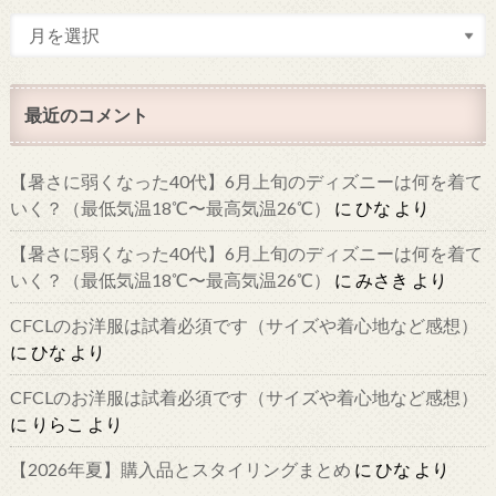
最近のコメント
【暑さに弱くなった40代】6月上旬のディズニーは何を着て
いく？（最低気温18℃〜最高気温26℃）
に
ひな
より
【暑さに弱くなった40代】6月上旬のディズニーは何を着て
いく？（最低気温18℃〜最高気温26℃）
に
みさき
より
CFCLのお洋服は試着必須です（サイズや着心地など感想）
に
ひな
より
CFCLのお洋服は試着必須です（サイズや着心地など感想）
に
りらこ
より
【2026年夏】購入品とスタイリングまとめ
に
ひな
より