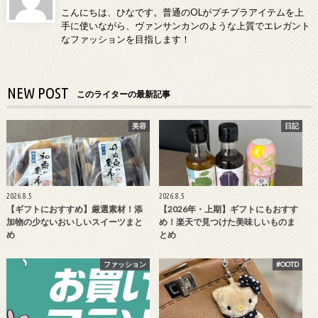
こんにちは、ひなです。普通のOLがプチプラアイテムを上
手に使いながら、ヴァンサンカンのような上質でエレガント
なファッションを目指します！
NEW POST
このライターの最新記事
美容
日記
2026.8.5
2026.8.5
【ギフトにおすすめ】厳選素材！添
【2026年・上期】ギフトにもおすす
加物の少ないおいしいスイーツまと
め！楽天で見つけた美味しいものま
め
とめ
ファッション
#OOTD