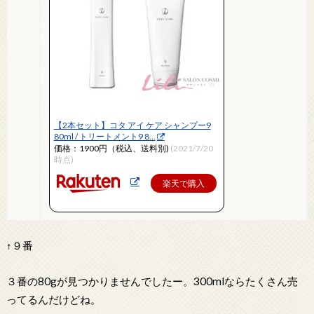
【2本セット】コタ アイ ケア シャンプー9
80ml / トリートメント9 8…
価格：1900円（税込、送料別)
(2021/7/20
時点)
楽天で購入
↑９番
３番の80gが見つかりませんでしたー。300mlならたくさん売
ってるんだけどね。