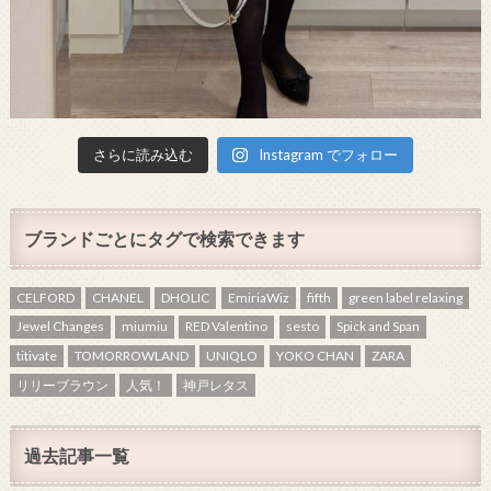
さらに読み込む
Instagram でフォロー
ブランドごとにタグで検索できます
CELFORD
CHANEL
DHOLIC
EmiriaWiz
fifth
green label relaxing
Jewel Changes
miumiu
RED Valentino
sesto
Spick and Span
titivate
TOMORROWLAND
UNIQLO
YOKO CHAN
ZARA
リリーブラウン
人気！
神戸レタス
過去記事一覧