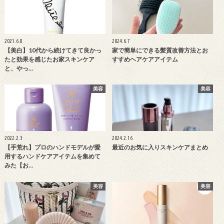
2021.6.8
2024.6.7
【美白】10代から続けてきて良かっ
家で簡単にできる髪質改善方法とお
たと効果を感じたお家スキンケア
すすめヘアケアアイテム
と、やっ…
美容
美容
2022.2.3
2024.2.16
【手荒れ】プロのハンドモデルが愛
最近のお気に入りスキンケアまとめ
用するハンドケアアイテムを集めて
みた【お…
美容
美容