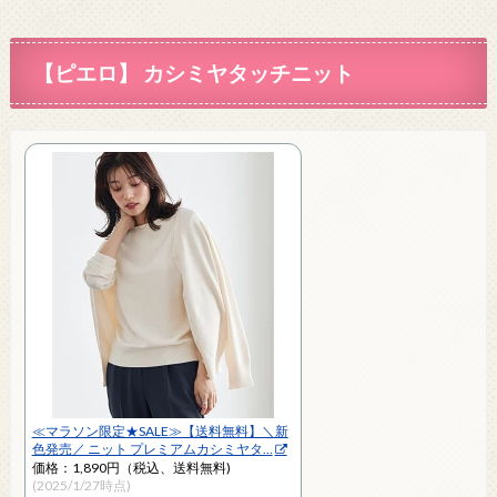
【ピエロ】 カシミヤタッチニット
≪マラソン限定★SALE≫【送料無料】＼新
色発売／ ニット プレミアムカシミヤタ…
価格：1,890円（税込、送料無料)
(2025/1/27時点)