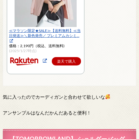
≪マラソン限定★SALE≫【送料無料】≪当
日発送≫＼新色発売／ プレミアムカシミ…
価格：2,190円（税込、送料無料)
(2025/1/27時点)
楽天で購入
気に入ったのでカーディガンと合わせて欲しいな
アンサンブルはなんだかんだあると便利！
【TOMORROWLAND】 ショルダーバッグ