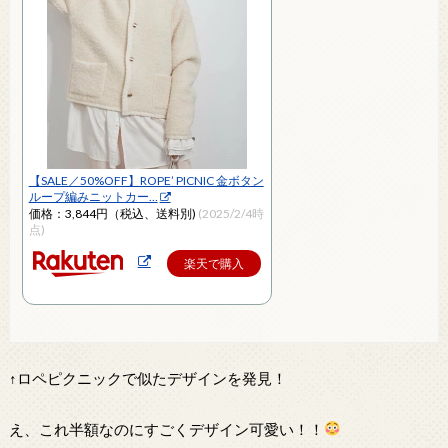
【SALE／50%OFF】ROPE’ PICNIC 金ボタン
ループ編みニットカー…
価格：3,844円（税込、送料別)
(2025/2/4時
点)
楽天で購入
↑ロペピクニックで似たデザインを発見！
え、これ半額なのにすごくデザイン可愛い！！