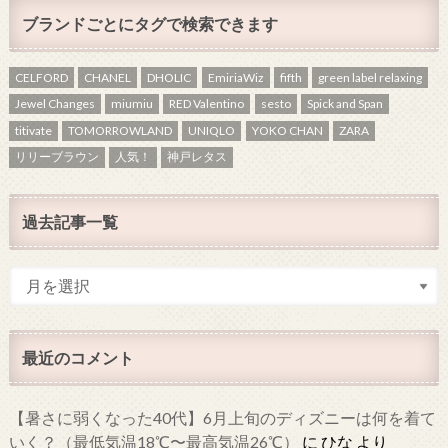
ブランドごとにタグで検索できます
CELFORD
CHANEL
DHOLIC
EmiriaWiz
fifth
green label relaxing
Jewel Changes
miumiu
RED Valentino
sesto
Spick and Span
titivate
TOMORROWLAND
UNIQLO
YOKO CHAN
ZARA
リリーブラウン
人気！
神戸レタス
過去記事一覧
最近のコメント
【暑さに弱くなった40代】6月上旬のディズニーは何を着て
いく？（最低気温18℃〜最高気温26℃）
に
ひな
より