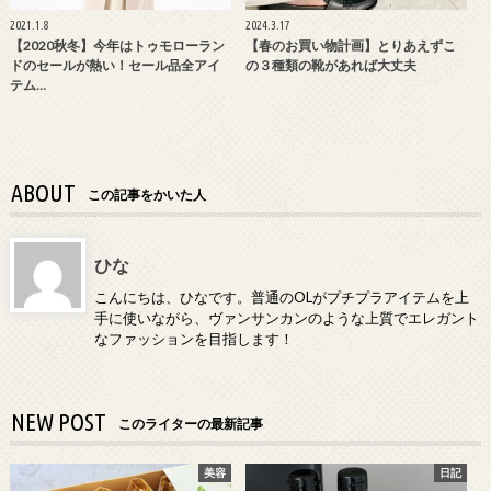
2021.1.8
2024.3.17
【2020秋冬】今年はトゥモローラン
【春のお買い物計画】とりあえずこ
ドのセールが熱い！セール品全アイ
の３種類の靴があれば大丈夫
テム…
ABOUT
この記事をかいた人
ひな
こんにちは、ひなです。普通のOLがプチプラアイテムを上
手に使いながら、ヴァンサンカンのような上質でエレガント
なファッションを目指します！
NEW POST
このライターの最新記事
美容
日記