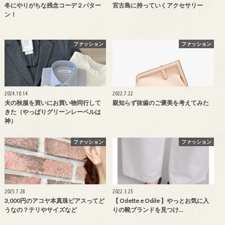
冬にやりがちな残念コーデ２パター
宮古島に持っていくアクセサリー
ン！
ファッション
ファッション
2024.10.14
2022.7.22
夫の秋服を買いにお買い物同行して
親知らず抜歯のご褒美を考えてみた
きた（やっぱりグリーンレーベルは
神）
ファッション
ファッション
2025.7.28
2022.3.25
3,000円のアコヤ本真珠ピアスってど
【 Odette e Odile 】やっとお気に入
うなの？テリやサイズなど
りの靴ブランドを見つけ…