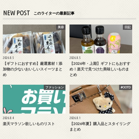
NEW POST
このライターの最新記事
美容
日記
2026.8.5
2026.8.5
【ギフトにおすすめ】厳選素材！添
【2026年・上期】ギフトにもおすす
加物の少ないおいしいスイーツまと
め！楽天で見つけた美味しいものま
め
とめ
ファッション
#OOTD
2026.8.4
2026.8.1
楽天マラソン欲しいものリスト
【2026年夏】購入品とスタイリング
まとめ