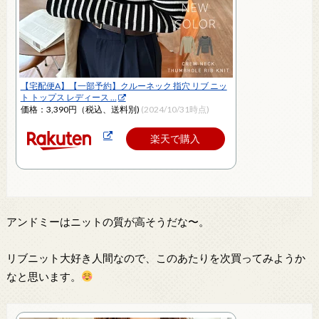
【宅配便A】【一部予約】クルーネック 指穴 リブ ニッ
ト トップス レディース …
価格：3,390円（税込、送料別)
(2024/10/31時点)
楽天で購入
アンドミーはニットの質が高そうだな〜。
リブニット大好き人間なので、このあたりを次買ってみようか
なと思います。