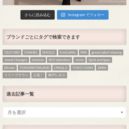
さらに読み込む
Instagram でフォロー
ブランドごとにタグで検索できます
CELFORD
CHANEL
DHOLIC
EmiriaWiz
fifth
green label relaxing
Jewel Changes
miumiu
RED Valentino
sesto
Spick and Span
titivate
TOMORROWLAND
UNIQLO
YOKO CHAN
ZARA
リリーブラウン
人気！
神戸レタス
過去記事一覧