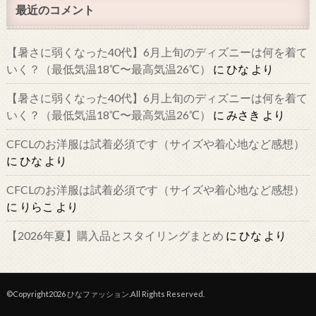
最近のコメント
【暑さに弱くなった40代】6月上旬のディズニーは何を着て
いく？（最低気温18℃〜最高気温26℃）
に
ひな
より
【暑さに弱くなった40代】6月上旬のディズニーは何を着て
いく？（最低気温18℃〜最高気温26℃）
に
みさき
より
CFCLのお洋服は試着必須です（サイズや着心地など感想）
に
ひな
より
CFCLのお洋服は試着必須です（サイズや着心地など感想）
に
りらこ
より
【2026年夏】購入品とスタイリングまとめ
に
ひな
より
©Copyright2026
ひなファッション
.All Rights Reserved.