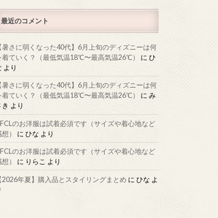
最近のコメント
【暑さに弱くなった40代】6月上旬のディズニーは何
を着ていく？（最低気温18℃〜最高気温26℃）
に
ひ
な
より
【暑さに弱くなった40代】6月上旬のディズニーは何
を着ていく？（最低気温18℃〜最高気温26℃）
に
み
さき
より
CFCLのお洋服は試着必須です（サイズや着心地など
感想）
に
ひな
より
CFCLのお洋服は試着必須です（サイズや着心地など
感想）
に
りらこ
より
【2026年夏】購入品とスタイリングまとめ
に
ひな
よ
り