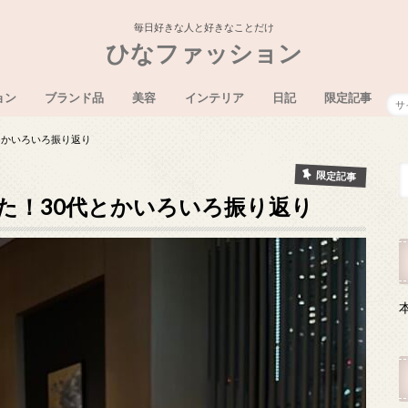
毎日好きな人と好きなことだけ
ひなファッション
ョン
ブランド品
美容
インテリア
日記
限定記事
ディズニー
沖縄
とかいろいろ振り返り
限定記事
た！30代とかいろいろ振り返り