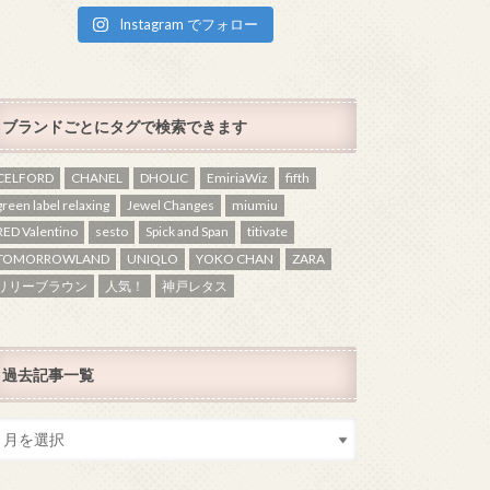
Instagram でフォロー
ブランドごとにタグで検索できます
CELFORD
CHANEL
DHOLIC
EmiriaWiz
fifth
green label relaxing
Jewel Changes
miumiu
RED Valentino
sesto
Spick and Span
titivate
TOMORROWLAND
UNIQLO
YOKO CHAN
ZARA
リリーブラウン
人気！
神戸レタス
過去記事一覧