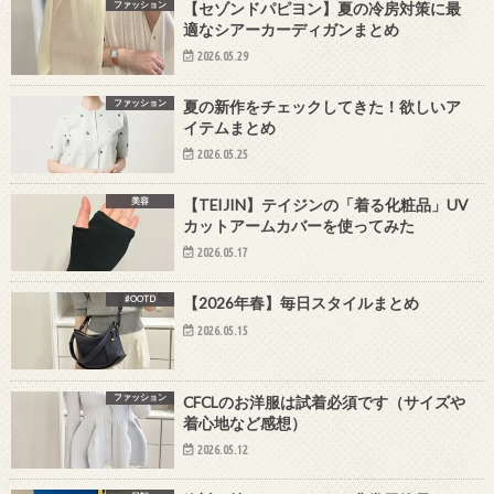
ファッション
【セゾンドパピヨン】夏の冷房対策に最
適なシアーカーディガンまとめ
2026.05.29
ファッション
夏の新作をチェックしてきた！欲しいア
イテムまとめ
2026.05.25
美容
【TEIJIN】テイジンの「着る化粧品」UV
カットアームカバーを使ってみた
2026.05.17
#OOTD
【2026年春】毎日スタイルまとめ
2026.05.15
ファッション
CFCLのお洋服は試着必須です（サイズや
着心地など感想）
2026.05.12