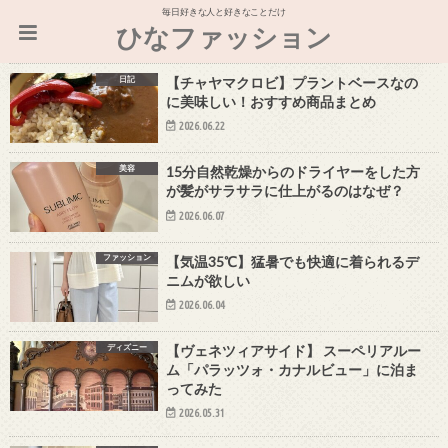
毎日好きな人と好きなことだけ
ひなファッション
日記
【チャヤマクロビ】プラントベースなの
に美味しい！おすすめ商品まとめ
2026.06.22
美容
15分自然乾燥からのドライヤーをした方
が髪がサラサラに仕上がるのはなぜ？
2026.06.07
ファッション
【気温35℃】猛暑でも快適に着られるデ
ニムが欲しい
2026.06.04
ディズニー
【ヴェネツィアサイド】 スーペリアルー
ム「パラッツォ・カナルビュー」に泊ま
ってみた
2026.05.31