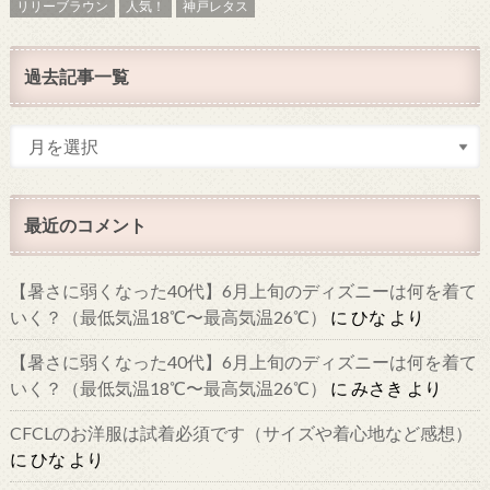
リリーブラウン
人気！
神戸レタス
過去記事一覧
最近のコメント
【暑さに弱くなった40代】6月上旬のディズニーは何を着て
いく？（最低気温18℃〜最高気温26℃）
に
ひな
より
【暑さに弱くなった40代】6月上旬のディズニーは何を着て
いく？（最低気温18℃〜最高気温26℃）
に
みさき
より
CFCLのお洋服は試着必須です（サイズや着心地など感想）
に
ひな
より