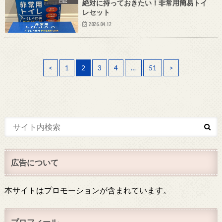
日記
絶対に持っておきたい！非常用簡易トイ
レセット
2026.04.12
<
1
2
3
4
…
51
>
広告について
本サイトはプロモーションが含まれています。
プロフィール