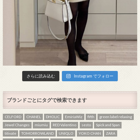
さらに読み込む
Instagram でフォロー
ブランドごとにタグで検索できます
CELFORD
CHANEL
DHOLIC
EmiriaWiz
fifth
green label relaxing
Jewel Changes
miumiu
RED Valentino
sesto
Spick and Span
titivate
TOMORROWLAND
UNIQLO
YOKO CHAN
ZARA